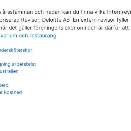
å årsstämman och nedan kan du finna vilka Internrevis
iserad Revisor, Deloitte AB En extern revisor fyller 
 när det gäller föreningens ekonomi och är därför a
kvarium och restaurang
undersköterskor
ning arbetsbrist
ustralien
terol
er kostnad