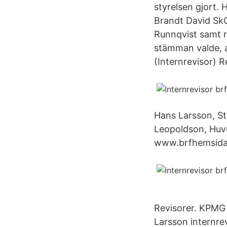
styrelsen gjort.
Brandt David SkO
Runnqvist samt r
stämman valde, av
(Internrevisor) 
Hans Larsson, St
Leopoldson, Huvu
www.brfhemsidan
Revisorer. KPMG 
Larsson internrev