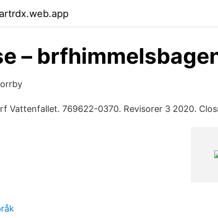
artrdx.web.app
se – brfhimmelsbage
Norrby
rf Vattenfallet. 769622-0370. Revisorer 3 2020. Clo
bråk