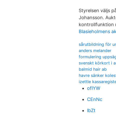
Styrelsen väljs p
Johansson. Auktor
kontrollfunktion
Blasieholmens a
sårutbildning för 
anders melander
formulering uppsäg
svenskt körkort i a
balmid hair ab
havre sänker koles
izettle kassaregist
oflYW
CEnNc
lbZt