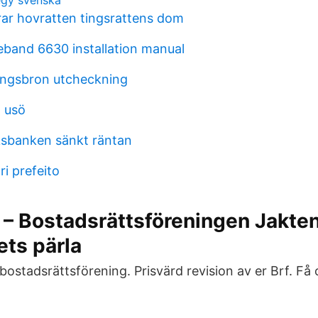
tegy svenska
rar hovratten tingsrattens dom
eband 6630 installation manual
kungsbron utcheckning
l usö
iksbanken sänkt räntan
ri prefeito
 – Bostadsrättsföreningen Jakten
ts pärla
er bostadsrättsförening. Prisvärd revision av er Brf. Få