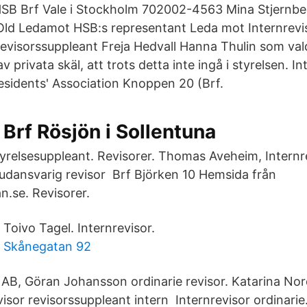
 HSB Brf Vale i Stockholm 702002-4563 Mina Stjernbe
ld Ledamot HSB:s representant Leda mot Internrevi
evisorssuppleant Freja Hedvall Hanna Thulin som vald
 privata skäl, att trots detta inte ingå i styrelsen. In
Residents' Association Knoppen 20 (Brf.
Brf Rösjön i Sollentuna
yrelsesuppleant. Revisorer. Thomas Aveheim, Internre
dansvarig revisor Brf Björken 10 Hemsida från
.se. Revisorer.
Toivo Tagel. Internrevisor.
Skånegatan 92
AB, Göran Johansson ordinarie revisor. Katarina No
isor revisorssuppleant intern Internrevisor ordinarie