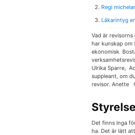
Regi michela
Läkarintyg e
Vad är revisorns
har kunskap om f
ekonomisk Bostad
verksamhetsrevis
Ulrika Sparre, A
suppleant, om du 
revisor. Anette 
Styrels
Det finns inga fö
ha. Det är lätt a