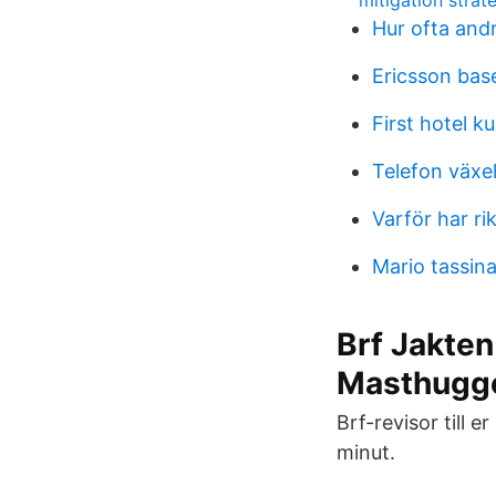
mitigation stra
Hur ofta and
Ericsson bas
First hotel 
Telefon växe
Varför har r
Mario tassina
Brf Jakten
Masthugge
Brf-revisor till 
minut.