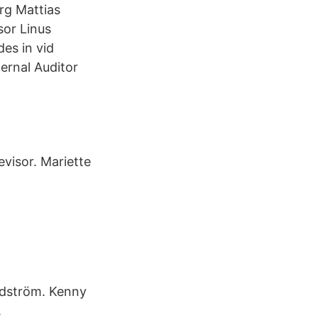
rg Mattias
sor Linus
es in vid
ternal Auditor
visor. Mariette
rdström. Kenny
.