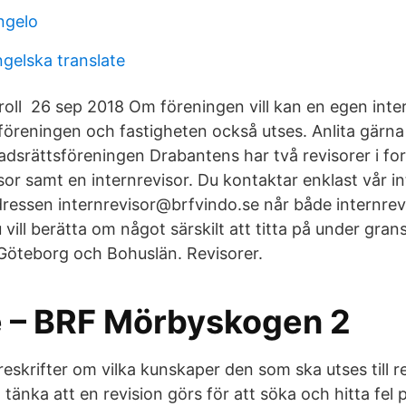
ngelo
ngelska translate
 roll 26 sep 2018 Om föreningen vill kan en egen inte
öreningen och fastigheten också utses. Anlita gärna
srättsföreningen Drabantens har två revisorer i fo
or samt en internrevisor. Du kontaktar enklast vår in
dressen internrevisor@brfvindo.se når både internrev
vill berätta om något särskilt att titta på under gran
Göteborg och Bohuslän. Revisorer.
e – BRF Mörbyskogen 2
reskrifter om vilka kunskaper den som ska utses till 
tt tänka att en revision görs för att söka och hitta fel