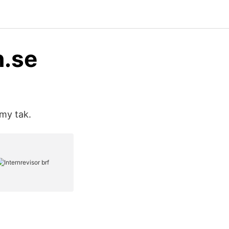
n.se
smy tak.