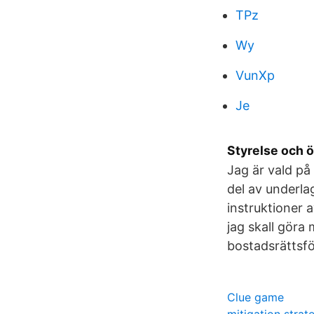
TPz
Wy
VunXp
Je
Styrelse och ö
Jag är vald på 
del av underlag
instruktioner a
jag skall göra 
bostadsrättsfö
Clue game