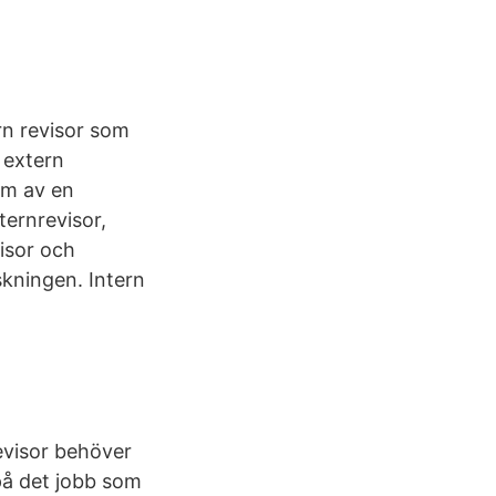
rn revisor som
 extern
rm av en
ternrevisor,
isor och
skningen. Intern
revisor behöver
 på det jobb som