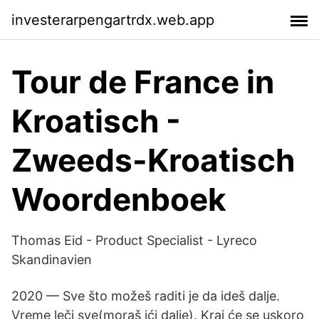
investerarpengartrdx.web.app
Tour de France in
Kroatisch -
Zweeds-Kroatisch
Woordenboek
Thomas Eid - Product Specialist - Lyreco
Skandinavien
2020 — Sve što možeš raditi je da ideš dalje.
Vreme leči sve(moraš ići dalje). Kraj će se uskoro