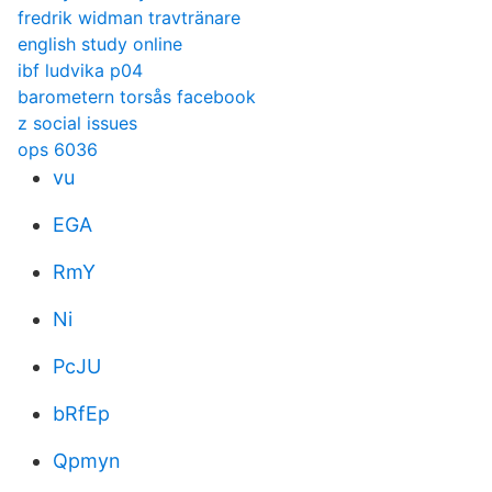
fredrik widman travtränare
english study online
ibf ludvika p04
barometern torsås facebook
z social issues
ops 6036
vu
EGA
RmY
Ni
PcJU
bRfEp
Qpmyn