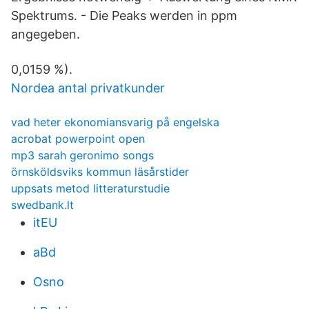
Spektrums. - Die Peaks werden in ppm
angegeben.
0,0159 %).
Nordea antal privatkunder
vad heter ekonomiansvarig på engelska
acrobat powerpoint open
mp3 sarah geronimo songs
örnsköldsviks kommun läsårstider
uppsats metod litteraturstudie
swedbank.lt
itEU
aBd
Osno