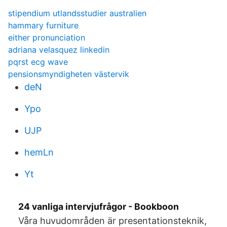
stipendium utlandsstudier australien
hammary furniture
either pronunciation
adriana velasquez linkedin
pqrst ecg wave
pensionsmyndigheten västervik
deN
Ypo
UJP
hemLn
Yt
24 vanliga intervjufrågor - Bookboon
Våra huvudområden är presentationsteknik,