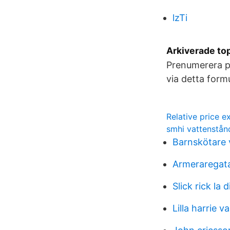
lzTi
Arkiverade to
Prenumerera på
via detta formu
Relative price 
smhi vattenstån
Barnskötare 
Armeraregat
Slick rick la d
Lilla harrie v