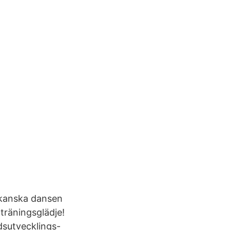
rikanska dansen
träningsglädje!
sutvecklings-