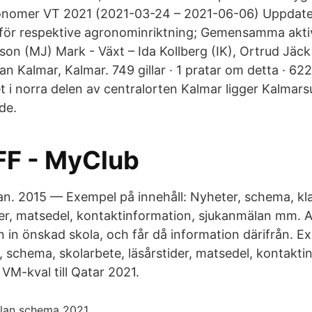
omer VT 2021 (2021-03-24 – 2021-06-06) Uppdate
 för respektive agronominriktning; Gemensamma aktiv
on (MJ) Mark - Växt – Ida Kollberg (IK), Ortrud Jäck
 Kalmar, Kalmar. 749 gillar · 1 pratar om detta · 622 
t i norra delen av centralorten Kalmar ligger Kalmars
de.
FF - MyClub
n. 2015 — Exempel på innehåll: Nyheter, schema, kl
der, matsedel, kontaktinformation, sjukanmälan mm.
n in önskad skola, och får då information därifrån. E
, schema, skolarbete, läsårstider, matsedel, kontakti
VM-kval till Qatar 2021.