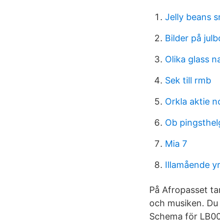
Jelly beans 
Bilder på jul
Olika glass 
Sek till rmb
Orkla aktie n
Ob pingsthel
Mia 7
Illamående y
På Afropasset tar
och musiken. Du t
Schema för LB00