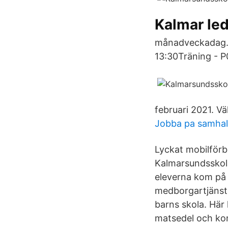
Kalmar le
månadveckadag. 1
13:30Träning - P
februari 2021. Vä
Jobba pa samhall
Lyckat mobilförb
Kalmarsundsskola
eleverna kom på 
medborgartjänst 
barns skola. Här 
matsedel och kon