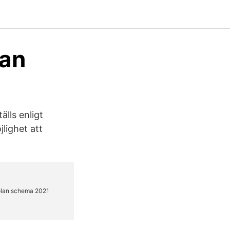
lan
lls enligt
lighet att