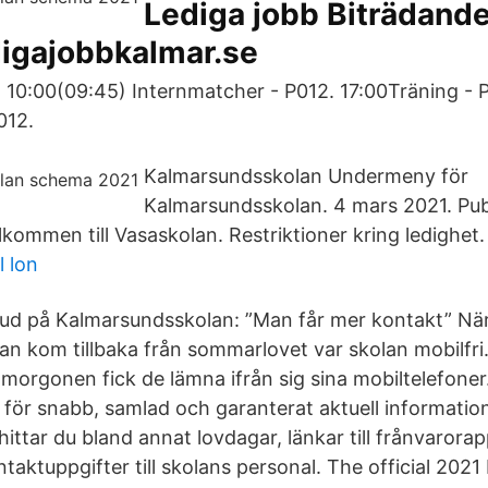
Lediga jobb Biträdande
digajobbkalmar.se
0:00(09:45) Internmatcher - P012. 17:00Träning - 
012.
Kalmarsundsskolan Undermeny för
Kalmarsundsskolan. 4 mars 2021. Pub
lkommen till Vasaskolan. Restriktioner kring ledighet.
 lon
ud på Kalmarsundsskolan: ”Man får mer kontakt” När
n kom tillbaka från sommarlovet var skolan mobilfri.
morgonen fick de lämna ifrån sig sina mobiltelefoner.
för snabb, samlad och garanterat aktuell information 
hittar du bland annat lovdagar, länkar till frånvarora
taktuppgifter till skolans personal. The official 202