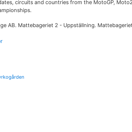
e dates, circuits and countries from the MotoGP, Mot
ampionships.
ge AB. Mattebageriet 2 - Uppställning. Mattebageriet
r
yrkogården