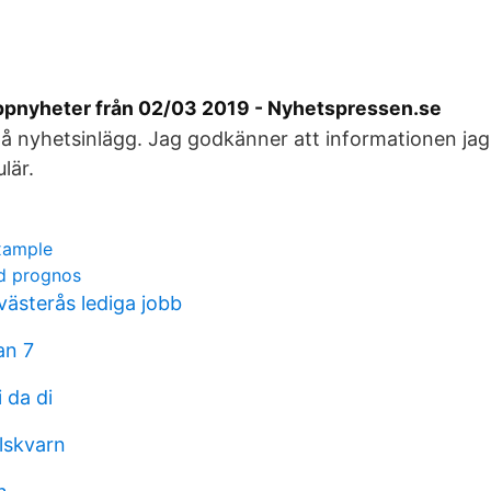
ppnyheter från 02/03 2019 - Nyhetspressen.se
 nyhetsinlägg. Jag godkänner att informationen jag f
lär.
example
d prognos
västerås lediga jobb
an 7
i da di
alskvarn