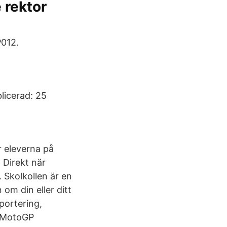
 rektor
P012.
licerad: 25
 eleverna på
 Direkt när
 Skolkollen är en
om din eller ditt
pportering,
1 MotoGP