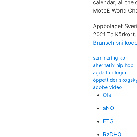
calendar, all th
MotoE World Ch
Appbolaget Sveri
2021 Ta Körkort.
Bransch sni kode
seminering kor
alternativ hip hop
agda lön login
öppettider skogsk
adobe video
Ole
aNO
FTG
RzDHG