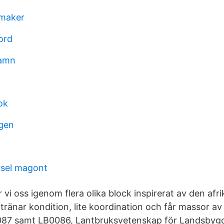
smaker
bord
namn
ok
gen
rsel magont
 vi oss igenom flera olika block inspirerat av den af
ränar kondition, lite koordination och får massor av 
87 samt LB0086, Lantbruksvetenskap för Landsbygd