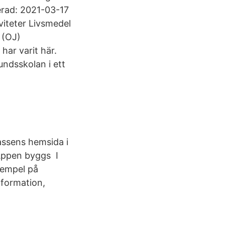
rad: 2021-03-17
iteter Livsmedel
 (OJ)
har varit här.
undsskolan i ett
assens hemsida i
 Appen byggs I
xempel på
nformation,​