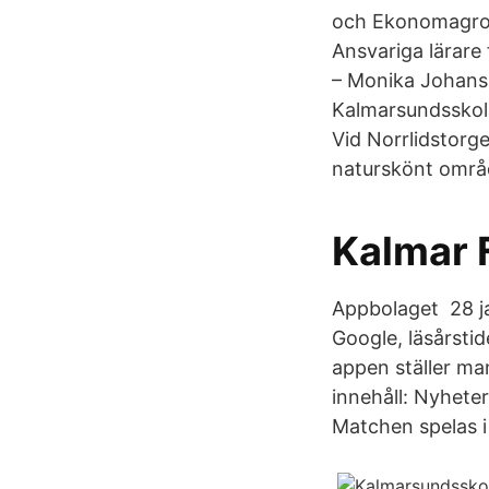
och Ekonomagron
Ansvariga lärare
– Monika Johanss
Kalmarsundsskolan
Vid Norrlidstorge
naturskönt områ
Kalmar 
Appbolaget 28 ja
Google, läsårsti
appen ställer ma
innehåll: Nyheter
Matchen spelas i 